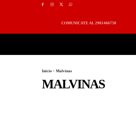
COMUNICATE AL 2901466758
PORTADA
LOCALES
Inicio
Malvinas
MALVINAS
ACTUALIDAD
CIENCIA Y TECNOLOGIA
CLIMA