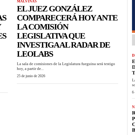
MALVINAS
EL JUEZ GONZÁLEZ
AS
COMPARECERÁ HOY ANTE
Y
LA COMISIÓN
ES
LEGISLATIVA QUE
INVESTIGA AL RADAR DE
LEOLABS
D
E
La sala de comisiones de la Legislatura fueguina será testigo
D
hoy, a partir de...
25 de junio de 2026
L
s
6 
N
R
P
C