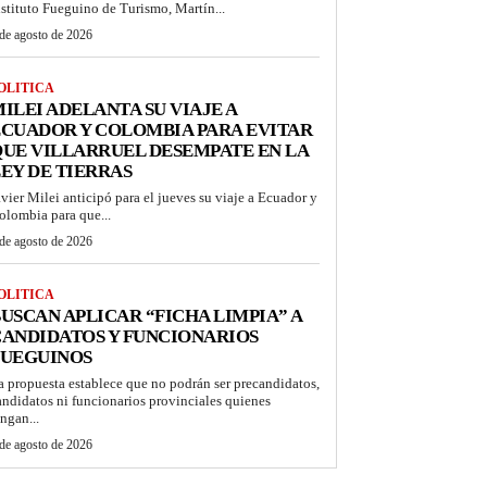
nstituto Fueguino de Turismo, Martín...
de agosto de 2026
OLITICA
ILEI ADELANTA SU VIAJE A
CUADOR Y COLOMBIA PARA EVITAR
UE VILLARRUEL DESEMPATE EN LA
EY DE TIERRAS
avier Milei anticipó para el jueves su viaje a Ecuador y
olombia para que...
de agosto de 2026
OLITICA
USCAN APLICAR “FICHA LIMPIA” A
ANDIDATOS Y FUNCIONARIOS
FUEGUINOS
a propuesta establece que no podrán ser precandidatos,
andidatos ni funcionarios provinciales quienes
engan...
de agosto de 2026