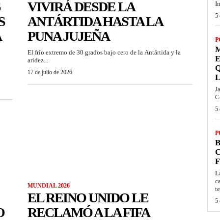
S
VIVIRÁ DESDE LA
I
5 
S
ANTÁRTIDA HASTA LA
A
PUNA JUJEÑA
P
M
El frío extremo de 30 grados bajo cero de la Antártida y la
E
aridez...
Q
17 de julio de 2026
L
J
C
5 
P
B
C
L
c
MUNDIAL 2026
t
EL REINO UNIDO LE
5 
O
RECLAMÓ A LA FIFA