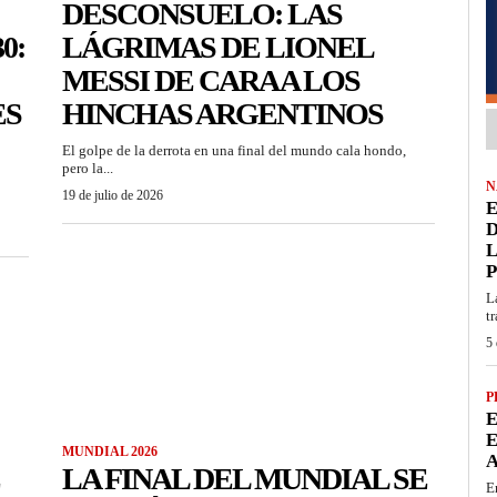
DESCONSUELO: LAS
0:
LÁGRIMAS DE LIONEL
MESSI DE CARA A LOS
ES
HINCHAS ARGENTINOS
El golpe de la derrota en una final del mundo cala hondo,
pero la...
N
19 de julio de 2026
E
D
L
P
L
t
5 
P
E
E
MUNDIAL 2026
LA FINAL DEL MUNDIAL SE
E