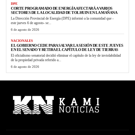
DPE
CORTE PROGRAMADO DE ENERGÍA AFECTARÁ A VARIOS
SECTORES DE LA LOCALIDAD DE TOLHUIN EN LA MAÑANA
La Dirección Provincial de Energía (DPE) informó a la comunidad que -
este jueves 6 de agosto- se...
6 de agosto de 2026
NACIONALES
EL GOBIERNO CEDE PARA SALVAR LA SESIÓN DE ESTE JUEVES
EN EL SENADO Y RETIRA EL CAPÍTULO DE LEY DE TIERRAS
El oficialismo senatorial decidió eliminar el capítulo de la ley de inviolabilidad
de la propiedad privada referido a...
6 de agosto de 2026