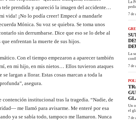
La P
pedi
la tele prendida y apareció la imagen del accidente…
7 de 
e mi vida! ¡No lo podía creer! Empecé a mandarle
ecuerda Mónica. Su voz se quiebra. Se toma unos
GRE
ontarlo sin derrumbarse. Dice que eso se lo debe al
SU
DE
que enfrentan la muerte de sus hijos.
DE
La s
umático. Con el tiempo empezaron a aparecer también
conf
 mí, en mi hijo, en mis nietos… Ellos tuvieron ataques
7 de 
 se largan a llorar. Estas cosas marcan a toda la
POL
profunda”, asegura.
TR
GU
GL
e contención institucional tras la tragedia. “Nadie, de
Un o
oridad— me llamó para avisarme. Me enteré por esa
el gl
 cuando ya se sabía todo, tampoco me llamaron. Nunca
7 de 