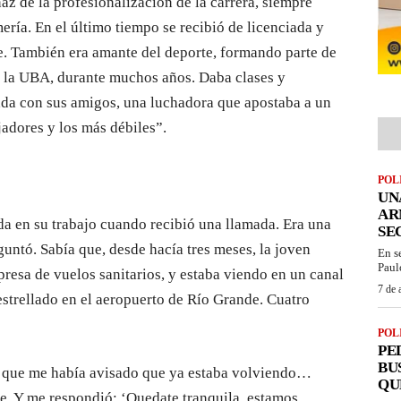
az de la profesionalización de la carrera, siempre
ería. En el último tiempo se recibió de licenciada y
. También era amante del deporte, formando parte de
e la UBA, durante muchos años. Daba clases y
da con sus amigos, una luchadora que apostaba a un
jadores y los más débiles”.
POL
UN
AR
da en su trabajo cuando recibió una llamada. Era una
SE
untó. Sabía que, desde hacía tres meses, la joven
En s
Paul
resa de vuelos sanitarios, y estaba viendo en un canal
7 de 
 estrellado en el aeropuerto de Río Grande. Cuatro
POL
PE
BU
y que me había avisado que ya estaba volviendo…
QU
je. Y me respondió: ‘Quedate tranquila, estamos