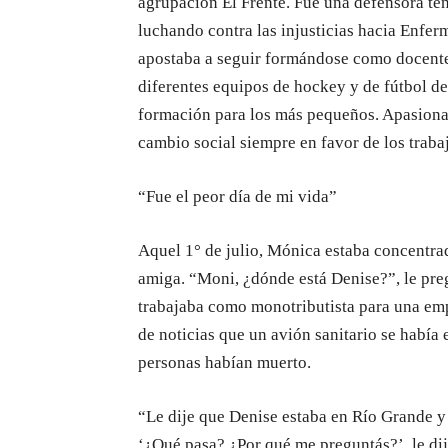
agrupación El Frente. Fue una defensora ten
luchando contra las injusticias hacia Enferm
apostaba a seguir formándose como docente
diferentes equipos de hockey y de fútbol d
formación para los más pequeños. Apasiona
cambio social siempre en favor de los traba
“Fue el peor día de mi vida”
Aquel 1° de julio, Mónica estaba concentra
amiga. “Moni, ¿dónde está Denise?”, le preg
trabajaba como monotributista para una emp
de noticias que un avión sanitario se había
personas habían muerto.
“Le dije que Denise estaba en Río Grande 
‘¿Qué pasa? ¿Por qué me preguntás?’, le di