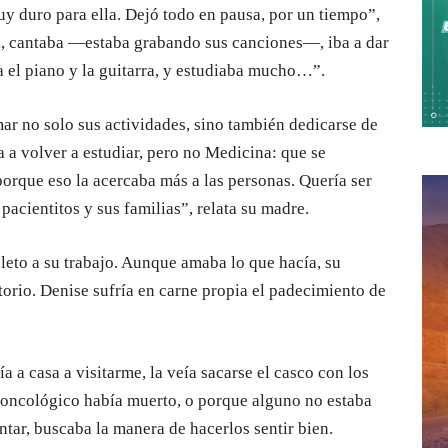
y duro para ella. Dejó todo en pausa, por un tiempo”,
l, cantaba —estaba grabando sus canciones—, iba a dar
ba el piano y la guitarra, y estudiaba mucho…”.
mar no solo sus actividades, sino también dedicarse de
a a volver a estudiar, pero no Medicina: que se
porque eso la acercaba más a las personas. Quería ser
pacientitos y sus familias”, relata su madre.
pleto a su trabajo. Aunque amaba lo que hacía, su
torio. Denise sufría en carne propia el padecimiento de
 a casa a visitarme, la veía sacarse el casco con los
e oncológico había muerto, o porque alguno no estaba
ntar, buscaba la manera de hacerlos sentir bien.