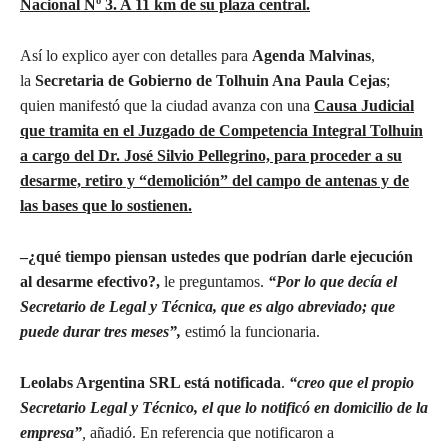
Nacional Nº 3. A 11 km de su plaza central.
Así lo explico ayer con detalles para
Agenda Malvinas
,
la
Secretaria de Gobierno de Tolhuin Ana Paula Cejas
;
quien manifestó que la ciudad avanza con una
Causa Judicial
que tramita en el Juzgado de Competencia Integral Tolhuin
a cargo del Dr. José Silvio Pellegrino, para proceder a su
desarme, retiro y “demolición” del campo de antenas y de
las bases que lo sostienen.
–
¿qué tiempo piensan ustedes que podrían darle ejecución
al desarme efectivo?,
le preguntamos.
“Por lo que decía el
Secretario de Legal y Técnica, que es algo abreviado; que
puede durar tres meses”,
estimó la funcionaria.
Leolabs Argentina SRL está notificada
.
“creo que el propio
Secretario Legal y Técnico, el que lo notificó en domicilio de la
empresa”
,
añadió. En referencia que notificaron a