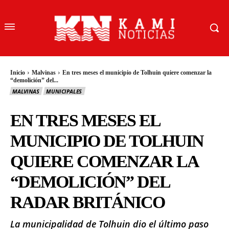
Inicio
Malvinas
En tres meses el municipio de Tolhuin quiere comenzar la
“demolición” del...
MALVINAS
MUNICIPALES
EN TRES MESES EL
MUNICIPIO DE TOLHUIN
QUIERE COMENZAR LA
“DEMOLICIÓN” DEL
RADAR BRITÁNICO
La municipalidad de Tolhuin dio el último paso