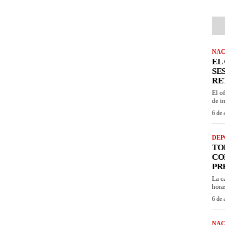
NAC
EL
SE
RE
El o
de i
6 de 
DEP
TO
CO
PR
La c
horas
6 de 
NAC