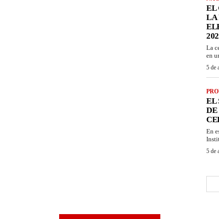
EL
LA
EL
202
La c
en u
5 de 
PRO
EL
DE
CE
En e
Inst
5 de 