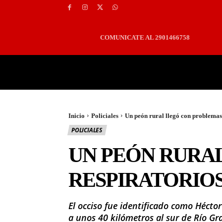
COMUNICATE AL 2901466758
PORTADA
LOCALES
Inicio
Policiales
Un peón rural llegó con problemas 
POLICIALES
UN PEÓN RURA
RESPIRATORIOS
El occiso fue identificado como Héct
a unos 40 kilómetros al sur de Río Gr