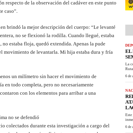
ión respecto de la observación del cadáver en este punto
te caso”.
en brindó la mejor descripción del cuerpo: “Le levanté
entera, no se flexionó la rodilla. Cuando llegué, estaba
a, no estaba floja, quedó extendida. Apenas la pude
DEP
EL
l movimiento de levantarla. Mi hija estaba dura y fría
SE
La c
Ruta
menos un milímetro sin hacer el movimiento de
6 de 
sería en todo completa, pero no necesariamente
NAC
 contaron con los elementos para arribar a una
RE
AT
LA
Este
ima no se defendió
inme
io colectados durante esta investigación a cargo del
6 de 