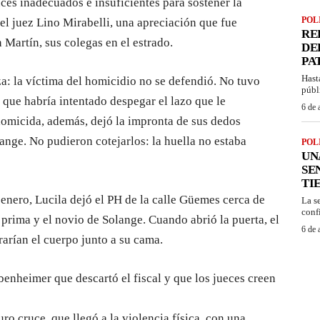
uces inadecuados e insuficientes para sostener la
POL
el juez Lino Mirabelli, una apreciación que fue
RE
artín, sus colegas en el estrado.
DE
PA
Hast
a: la víctima del homicidio no se defendió. No tuvo
públ
 que habría intentado despegar el lazo que le
6 de 
 homicida, además, dejó la impronta de sus dedos
nge. No pudieron cotejarlos: la huella no estaba
POL
UN
SE
TI
nero, Lucila dejó el PH de la calle Güemes cerca de
La s
confi
a prima y el novio de Solange. Cuando abrió la puerta, el
6 de 
rarían el cuerpo junto a su cama.
enheimer que descartó el fiscal y que los jueces creen
ro cruce, que llegó a la violencia física, con una