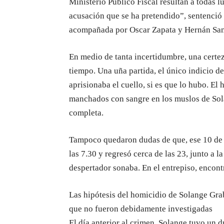
Ministerio Público Fiscal resultan a todas l
acusación que se ha pretendido”, sentenció 
acompañada por Oscar Zapata y Hernán San M
En medio de tanta incertidumbre, una certez
tiempo. Una uña partida, el único indicio de
aprisionaba el cuello, si es que lo hubo. El
manchados con sangre en los muslos de Sola
completa.
Tampoco quedaron dudas de que, ese 10 de e
las 7.30 y regresó cerca de las 23, junto a l
despertador sonaba. En el entrepiso, encont
Las hipótesis del homicidio de Solange Grab
que no fueron debidamente investigadas
El día anterior al crimen, Solange tuvo un du