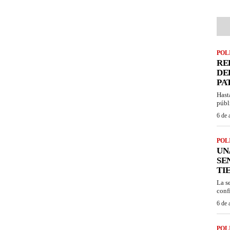
POL
RE
DE
PA
Hast
públ
6 de 
POL
UN
SE
TI
La s
confi
6 de 
POL