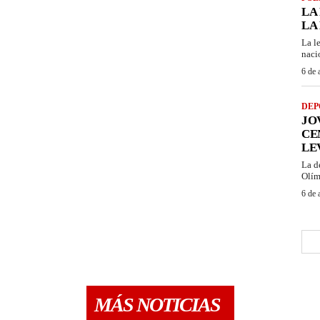
LA
LA
La l
naci
6 de 
DEP
JO
CE
LE
La d
Olím
6 de 
MÁS NOTICIAS