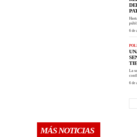
DE
PA
Hast
públ
6 de 
POL
UN
SE
TI
La s
confi
6 de 
MÁS NOTICIAS