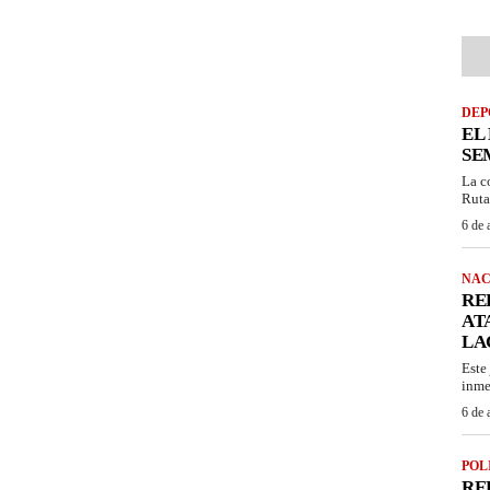
DEP
EL
SE
La c
Ruta
6 de 
NAC
RE
AT
LA
Este
inme
6 de 
POL
RE