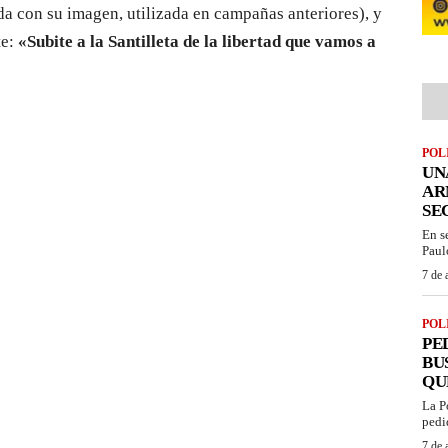
a con su imagen, utilizada en campañas anteriores), y
te:
«Subite a la Santilleta de la libertad que vamos a
POL
UN
AR
SE
En s
Paul
7 de 
POL
PE
BU
QU
La P
pedi
7 de 