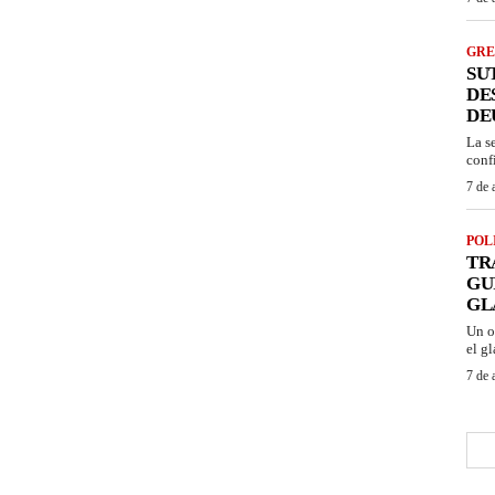
GRE
SU
DE
DE
La s
conf
7 de 
POL
TR
GU
GL
Un o
el gl
7 de 