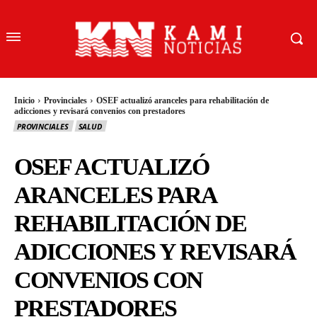
Inicio
Provinciales
OSEF actualizó aranceles para rehabilitación de
adicciones y revisará convenios con prestadores
PROVINCIALES
SALUD
OSEF ACTUALIZÓ
ARANCELES PARA
REHABILITACIÓN DE
ADICCIONES Y REVISARÁ
CONVENIOS CON
PRESTADORES