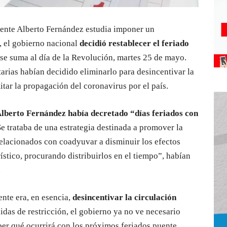
dente Alberto Fernández estudia imponer un
í, el gobierno nacional
decidió restablecer el feriado
 se suma al día de la Revolución, martes 25 de mayo.
arias habían decidido eliminarlo para desincentivar la
itar la propagación del coronavirus por el país.
lberto Fernández había decretado “días feriados con
Se trataba de una estrategia destinada a promover la
 relacionados con coadyuvar a disminuir los efectos
rístico, procurando distribuirlos en el tiempo”, habían
.
nte era, en esencia,
desincentivar la circulación
idas de restricción, el gobierno ya no ve necesario
er qué ocurrirá con los próximos feriados puente,