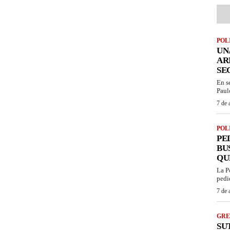
POL
UN
AR
SE
En s
Paul
7 de 
POL
PE
BU
QU
La P
pedi
7 de 
GRE
SU