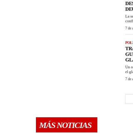
DE
DE
La s
conf
7 de 
POL
TR
GU
GL
Un o
el gl
7 de 
MÁS NOTICIAS