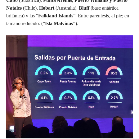
Cabo
(Sudáfrica),
Punta Arenas, Puerto Williams y Puerto
Natales
(Chile),
Hobart
(Australia),
Bluff
(base antártica
británica) y las “
Falkland Islands
”. Entre paréntesis, al pie; en
tamaño reducido: (“
Isla Malvinas”
).