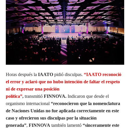
Horas después la
IAATO
pidió disculpas.
“IAATO reconoció
el error y aclaró que no hubo intención de faltar el respeto
ni de expresar una posición
política”
,
transmitió
FINNOVA.
Indicaron que
desde el
organismo internacional
“reconocieron que la nomenclatura
de Naciones Unidas no fue aplicada correctamente en este
caso y ofrecieron sus disculpas por la situación
generada”
,
FINNOVA
también lamentó
“sinceramente este