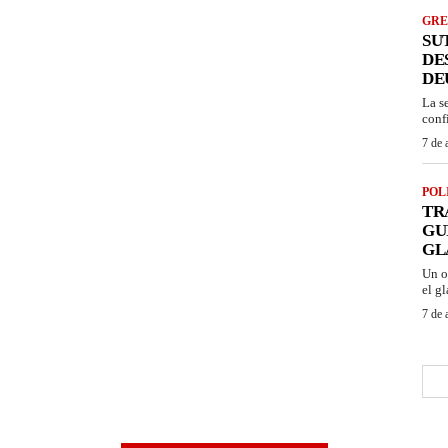
GRE
SU
DE
DE
La s
conf
7 de 
POL
TR
GU
GL
Un o
el gl
7 de 