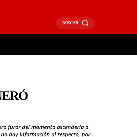
BUSCAR
ECONOMÍA
MÁS
MORE
NERÓ
apero furor del momento ascendería a
n no hay información al respecto, por