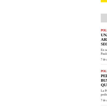
POL
UN
AR
SE
En s
Paul
7 de 
POL
PE
BU
QU
La P
pedi
7 de 