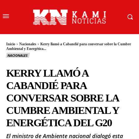
Inicio
Nacionales
Kerry llamó a Cabandié para conversar sobre la Cumbre
Ambiental y Energética...
NACIONALES
KERRY LLAMÓ A
CABANDIÉ PARA
CONVERSAR SOBRE LA
CUMBRE AMBIENTAL Y
ENERGÉTICA DEL G20
El ministro de Ambiente nacional dialogó esta