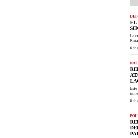
DEP
EL
SE
La c
Ruta
6 de 
NAC
RE
AT
LA
Este
inme
6 de 
POL
RE
DE
PA