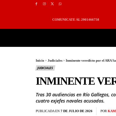
COMUNICATE AL 2901466758
PORTADA
LOCALES
Inicio
Judiciales
Inminente veredicto por el ARA S
JUDICIALES
INMINENTE VER
Tras 30 audiencias en Río Gallegos, c
cuatro exjefes navales acusados.
PUBLICADA EN
7 DE JULIO DE 2026
POR
KAM