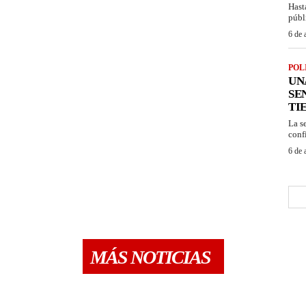
Hast
públ
6 de 
POL
UN
SE
TI
La s
confi
6 de 
MÁS NOTICIAS