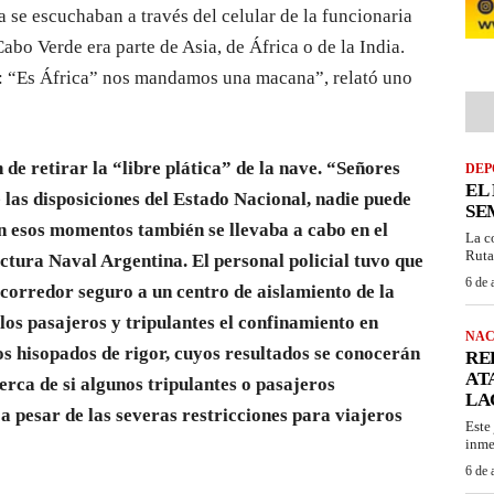
a se escuchaban a través del celular de la funcionaria
o Verde era parte de Asia, de África o de la India.
n: “Es África” nos mandamos una macana”, relató uno
n de retirar la “libre plática” de la nave. “Señores
DEP
EL
 las disposiciones del Estado Nacional, nadie puede
SE
En esos momentos también se llevaba a cabo en el
La c
Ruta
ectura Naval Argentina. El personal policial tuvo que
6 de 
corredor seguro a un centro de aislamiento de la
los pasajeros y tripulantes el confinamiento en
NAC
os hisopados de rigor, cuyos resultados se conocerán
RE
AT
erca de si algunos tripulantes o pasajeros
LA
 a pesar de las severas restricciones para viajeros
Este
inme
6 de 