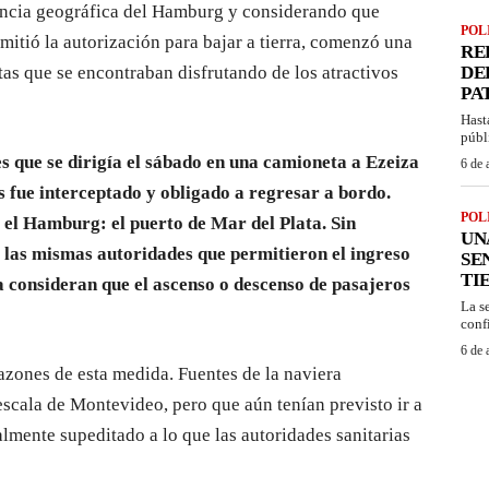
dencia geográfica del Hamburg y considerando que
POL
mitió la autorización para bajar a tierra, comenzó una
RE
tas que se encontraban disfrutando de los atractivos
DE
PA
Hast
públ
s que se dirigía el sábado en una camioneta a Ezeiza
6 de 
s fue interceptado y obligado a regresar a bordo.
POL
 el Hamburg: el puerto de Mar del Plata. Sin
UN
 las mismas autoridades que permitieron el ingreso
SE
TI
a consideran que el ascenso o descenso de pasajeros
La s
confi
6 de 
azones de esta medida. Fuentes de la naviera
scala de Montevideo, pero que aún tenían previsto ir a
lmente supeditado a lo que las autoridades sanitarias