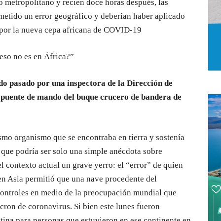
o metropolitano y recien doce horas después, las
metido un error geográfico y deberían haber aplicado
 por la nueva cepa africana de COVID-19
eso no es en África?”
ado pasado por una inspectora de la Dirección de
l puente de mando del buque crucero de bandera de
ismo organismo que se encontraba en tierra y sostenía
Lo que podría ser solo una simple anécdota sobre
 contexto actual un grave yerro: el “error” de quien
n Asia permitió que una nave procedente del
n controles en medio de la preocupación mundial que
cron de coronavirus. Si bien este lunes fueron
tina para personas que estuvieron en ese continente en