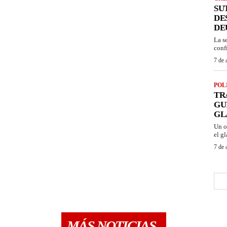
SU
DE
DE
La s
conf
7 de 
POL
TR
GU
GL
Un o
el gl
7 de 
MÁS NOTICIAS