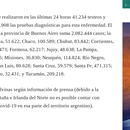
 realizaron en las últimas 24 horas 41.234 testeos y
8.908 las pruebas diagnósticas para esta enfermedad. El
 la provincia de Buenos Aires suma 2.082.444 casos; la
a, 51.622; Chaco, 100.589; Chubut, 83.842; Corrientes,
473; Formosa, 62.217; Jujuy, 48.638; La Pampa,
5; Misiones, 36.830; Neuquén, 114.824; Río Negro,
an Luis, 80.628; Santa Cruz, 59.579; Santa Fe, 471.315;
go, 32.431; y Tucumán, 209.218.
alvinas según información de prensa (debido a la
aña e Irlanda del Norte no es posible contar con
vid-19 en esa parte del territorio argentino).