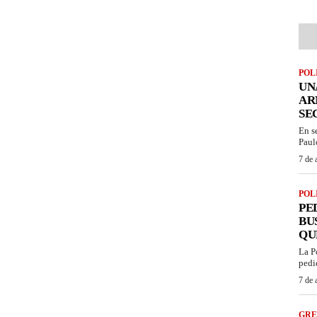
POL
UN
AR
SE
En s
Paul
7 de 
POL
PE
BU
QU
La P
pedi
7 de 
GRE