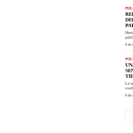
POL
RE
DE
PA
Hast
públ
6 de 
POL
UN
SE
TI
La s
confi
6 de 