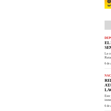
DEP
EL
SE
La c
Ruta
6 de 
NAC
RE
AT
LA
Este
inme
6 de 