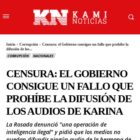
Inicio
Corrupción
Censura: el Gobierno consigue un fallo que prohíbe la
difusión de los...
CORRUPCIÓN
NACIONALES
CENSURA: EL GOBIERNO
CONSIGUE UN FALLO QUE
PROHÍBE LA DIFUSIÓN DE
LOS AUDIOS DE KARINA
La Rosada denunció "una operación de
inteligencia ilegal" y pidió que los medios no
puedan difundir ningún audio de la hermana de