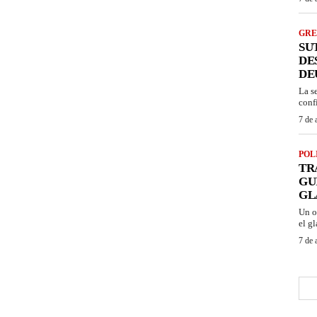
GRE
SU
DE
DE
La s
conf
7 de 
POL
TR
GU
GL
Un o
el gl
7 de 