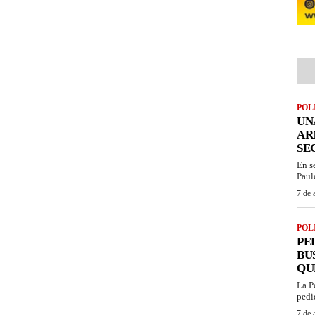
POL
UN
AR
SE
En s
Paul
7 de 
POL
PE
BU
QU
La P
pedi
7 de 