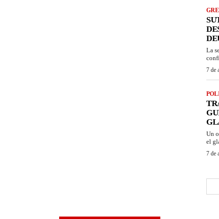
GRE
SU
DE
DE
La s
conf
7 de 
POL
TR
GU
GL
Un o
el gl
7 de 