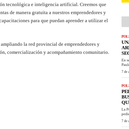
n tecnológica e inteligencia artificial. Creemos que
ientas de manera gratuita a nuestros emprendedores y
pacitaciones para que puedan aprender a utilizar el
POL
UN
r ampliando la red provincial de emprendedores y
AR
ión, comercialización y acompañamiento comunitario.
SE
En s
Paul
7 de 
POL
PE
BU
QU
La P
pedi
7 de 