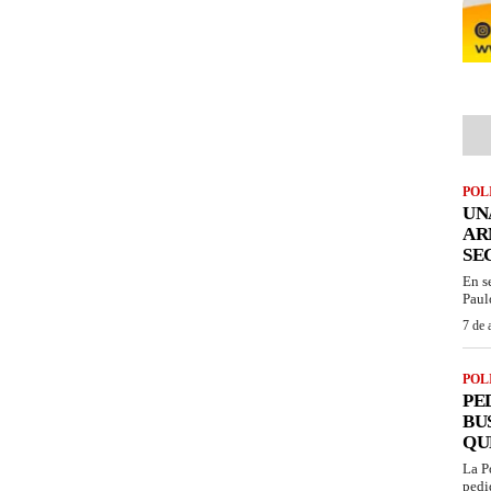
POL
UN
AR
SE
En s
Paul
7 de 
POL
PE
BU
QU
La P
pedi