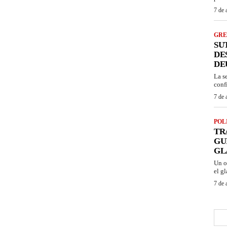
7 de 
GRE
SU
DE
DE
La s
conf
7 de 
POL
TR
GU
GL
Un o
el gl
7 de 