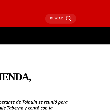
BUSCAR
ECONOMÍA
MÁS
MORE
IENDA,
berante de Tolhuin se reunió para
alle Taberna y contó con la