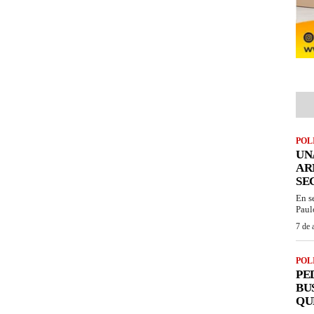
POL
UN
AR
SE
En s
Paul
7 de 
POL
PE
BU
QU