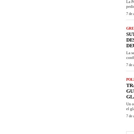
La P
pedi
7 de 
GRE
SU
DE
DE
La s
conf
7 de 
POL
TR
GU
GL
Un o
el gl
7 de 