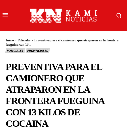
Inicio
Policiales
Preventiva para el camionero que atraparon en la frontera
fueguina con 13...
POLICIALES
PROVINCIALES
PREVENTIVA PARA EL
CAMIONERO QUE
ATRAPARON EN LA
FRONTERA FUEGUINA
CON 13 KILOS DE
COCAINA