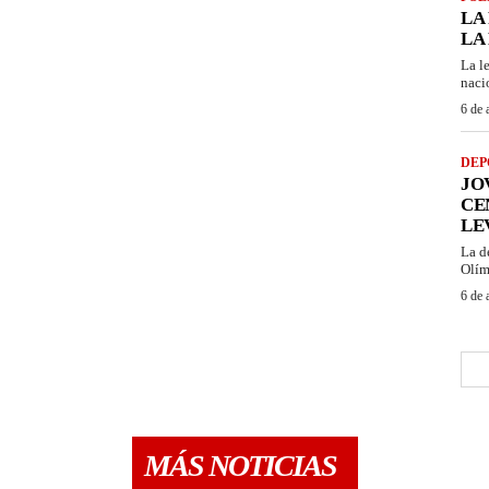
LA
LA
La l
naci
6 de 
DEP
JO
CE
LE
La d
Olím
6 de 
MÁS NOTICIAS