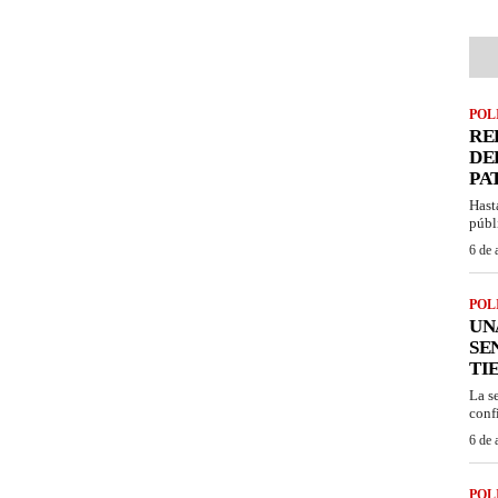
POL
RE
DE
PA
Hast
públ
6 de 
POL
UN
SE
TI
La s
confi
6 de 
POL