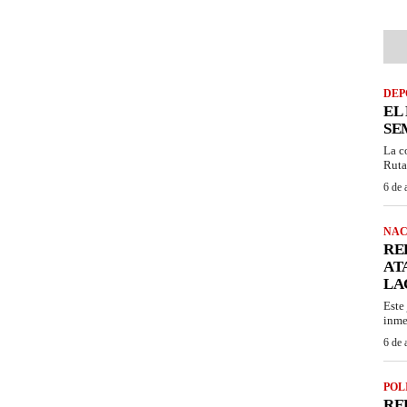
DEP
EL
SE
La c
Ruta
6 de 
NAC
RE
AT
LA
Este
inme
6 de 
POL
RE