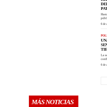
DE
PA
Hast
públ
6 de 
POL
UN
SE
TI
La s
confi
6 de 
MÁS NOTICIAS