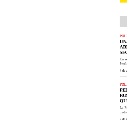
POL
UN
AR
SE
En s
Paul
7 de 
POL
PE
BU
QU
La P
pedi
7 de 