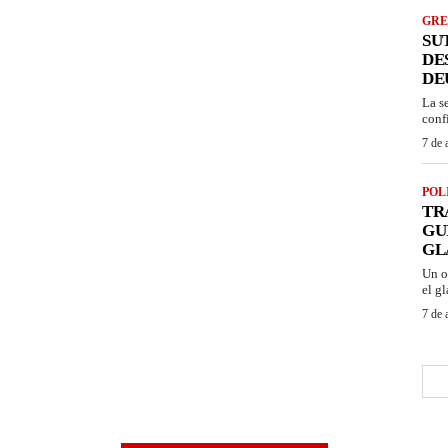
GRE
SU
DE
DE
La s
conf
7 de 
POL
TR
GU
GL
Un o
el gl
7 de 