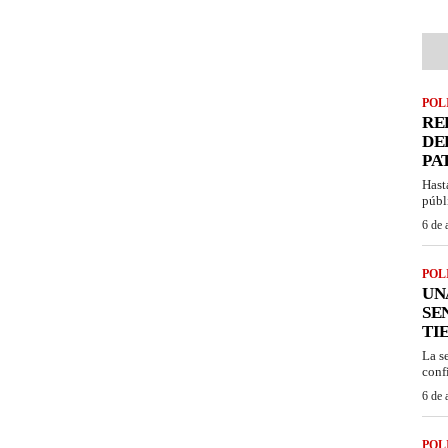
POL
RE
DE
PA
Hast
públ
6 de 
POL
UN
SE
TI
La s
confi
6 de 
POL