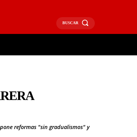
BUSCAR
ECONOMÍA
MÁS
MORE
RRERA
opone reformas "sin gradualismos" y