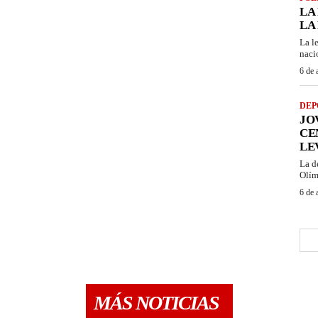
LA
LA
La l
naci
6 de 
DEP
JO
CE
LE
La d
Olím
6 de 
MÁS NOTICIAS