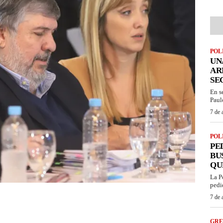
POL
UN
AR
SE
En s
Paul
7 de 
POL
PE
BU
QU
La P
pedi
7 de 
GRE