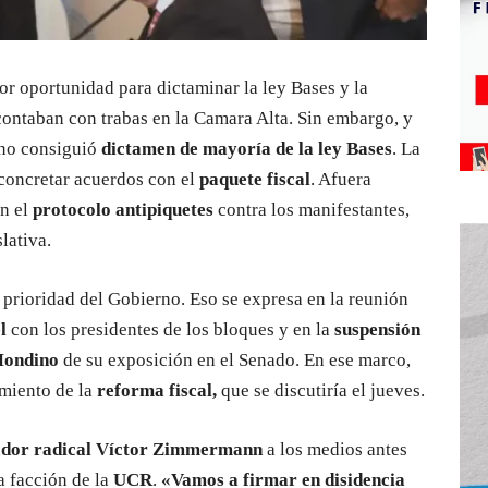
r oportunidad para dictaminar la ley Bases y la
ontaban con trabas en la Camara Alta. Sin embargo, y
 no consiguió
dictamen de mayoría de la ley Bases
. La
concretar acuerdos con el
paquete fiscal
. Afuera
n el
protocolo antipiquetes
contra los manifestantes,
lativa.
l prioridad del Gobierno. Eso se expresa en la reunión
el
con los presidentes de los bloques y en la
suspensión
 Mondino
de su exposición en el Senado. En ese marco,
amiento de la
reforma fiscal,
que se discutiría el jueves.
dor radical Víctor Zimmermann
a los medios antes
a facción de la
UCR
.
«Vamos a firmar en disidencia