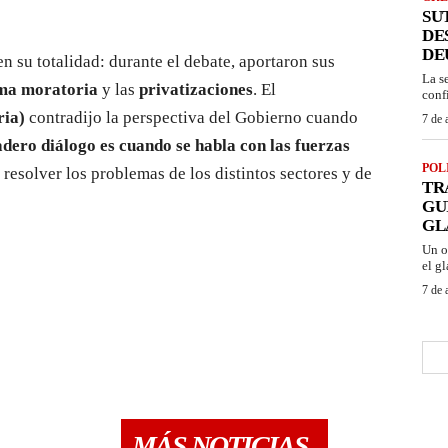
SU
DE
DE
n su totalidad: durante el debate, aportaron sus
La s
ma moratoria
y las
privatizaciones
. El
conf
ria)
contradijo la perspectiva del Gobierno cuando
7 de 
dero diálogo es cuando se habla con las fuerzas
POL
resolver los problemas de los distintos sectores y de
TR
GU
GL
Un o
el gl
7 de 
MÁS NOTICIAS