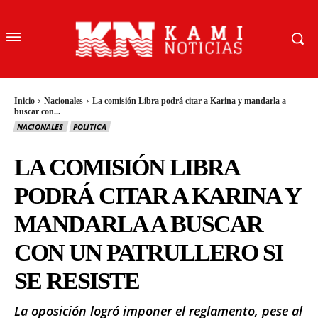
Inicio
Nacionales
La comisión Libra podrá citar a Karina y mandarla a
buscar con...
NACIONALES
POLITICA
LA COMISIÓN LIBRA
PODRÁ CITAR A KARINA Y
MANDARLA A BUSCAR
CON UN PATRULLERO SI
SE RESISTE
La oposición logró imponer el reglamento, pese al