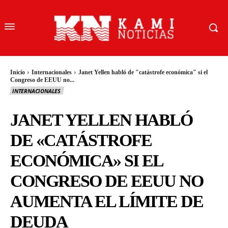
Inicio
Internacionales
Janet Yellen habló de "catástrofe económica" si el
Congreso de EEUU no...
INTERNACIONALES
JANET YELLEN HABLÓ
DE «CATÁSTROFE
ECONÓMICA» SI EL
CONGRESO DE EEUU NO
AUMENTA EL LÍMITE DE
DEUDA