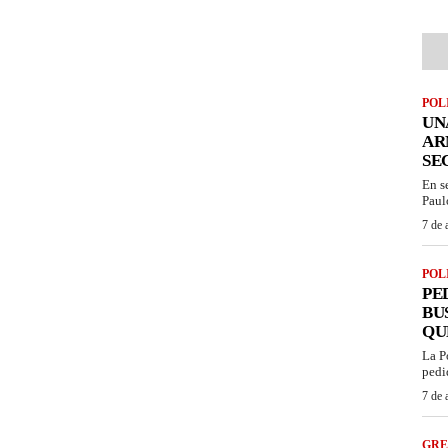
POL
UN
AR
SE
En s
Paul
7 de 
POL
PE
BU
QU
La P
pedi
7 de 
GRE