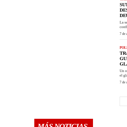
SU
DE
DE
La s
conf
7 de 
POL
TR
GU
GL
Un o
el gl
7 de 
MÁS NOTICIAS