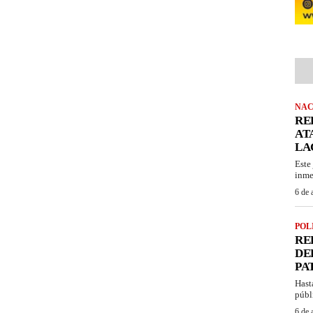
NAC
RE
AT
LA
Este
inme
6 de 
POL
RE
DE
PA
Hast
públ
6 de 