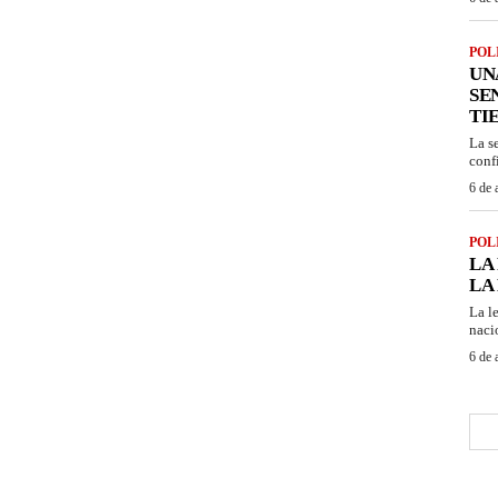
POL
UN
SE
TI
La s
confi
6 de 
POL
LA
LA
La l
naci
6 de 