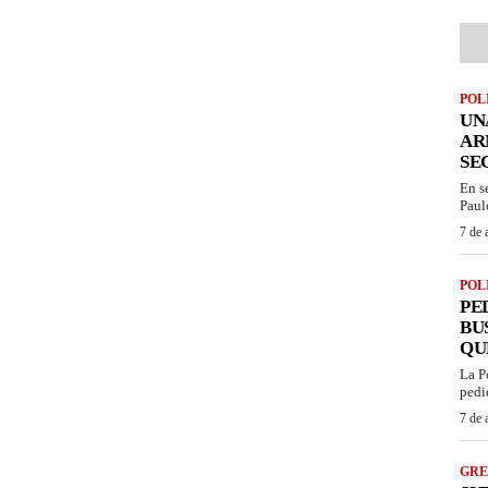
POL
UN
AR
SE
En s
Paul
7 de 
POL
PE
BU
QU
La P
pedi
7 de 
GRE