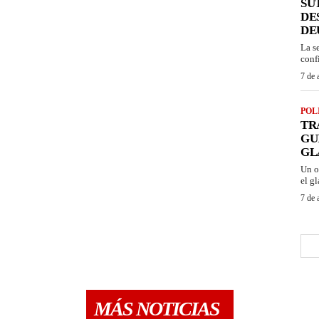
SU
DE
DE
La s
conf
7 de 
POL
TR
GU
GL
Un o
el gl
7 de 
MÁS NOTICIAS