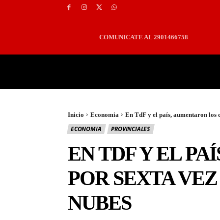
COMUNICATE AL 2901466758
PORTADA
LOCALES
Inicio
Economia
En TdF y el país, aumentaron los c
ECONOMIA
PROVINCIALES
EN TDF Y EL P
POR SEXTA VEZ
NUBES