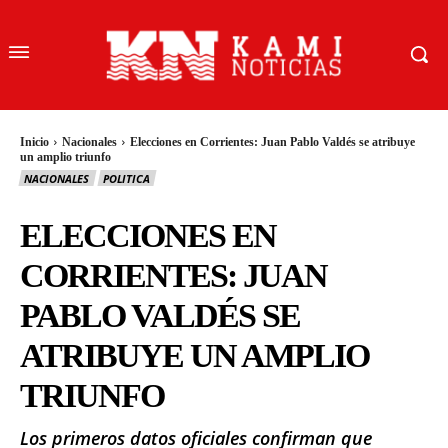
Inicio
Nacionales
Elecciones en Corrientes: Juan Pablo Valdés se atribuye
un amplio triunfo
NACIONALES
POLITICA
ELECCIONES EN
CORRIENTES: JUAN
PABLO VALDÉS SE
ATRIBUYE UN AMPLIO
TRIUNFO
Los primeros datos oficiales confirman que