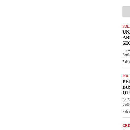
POL
UN
AR
SE
En s
Paul
7 de 
POL
PE
BU
QU
La P
pedi
7 de 
GRE