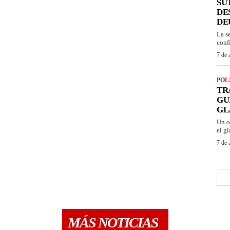
SU
DE
DE
La s
conf
7 de 
POL
TR
GU
GL
Un o
el gl
7 de 
MÁS NOTICIAS