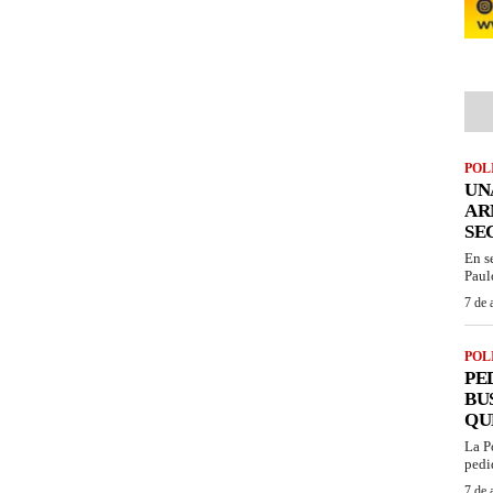
POL
UN
AR
SE
En s
Paul
7 de 
POL
PE
BU
QU
La P
pedi
7 de 