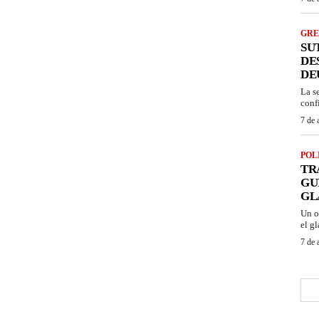
GRE
SU
DE
DE
La s
conf
7 de 
POL
TR
GU
GL
Un o
el gl
7 de 