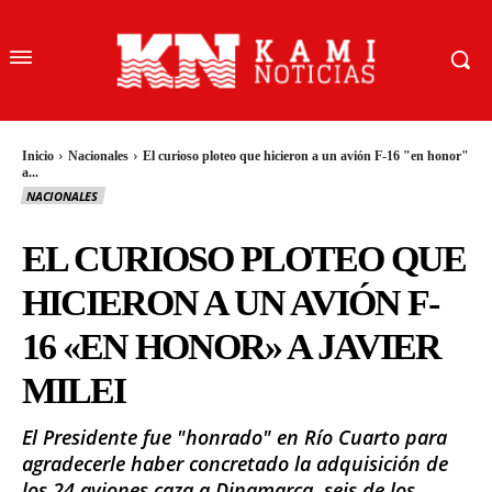
Inicio
Nacionales
El curioso ploteo que hicieron a un avión F-16 "en honor"
a...
NACIONALES
EL CURIOSO PLOTEO QUE
HICIERON A UN AVIÓN F-
16 «EN HONOR» A JAVIER
MILEI
El Presidente fue "honrado" en Río Cuarto para
agradecerle haber concretado la adquisición de
los 24 aviones caza a Dinamarca, seis de los