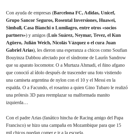
Con ayuda de empresas (
Barcelona FC, Adidas, Unicef,
Grupo Sancor Seguros, Rosental Inversiones, Huawei,
Simball, Casa Bianchi o Lumilagro, entre otros «socios
partners»
) y amigos (
Luis Suárez, Neymar, Tevez, el Kun
Agüero, Julián Weich, Nicolás Vázquez o el cura Juan
Gabriel Arias
), les dieron una esperanza a chicos como Soufian
Bouyinza Dabbou afectado por el síndrome de Laurín Sandrow
que su aparato locomotor. O a Murtaza Ahmadi, el ñino afgano
que conoció al ídolo después de trascender una foto vistiendo
una camiseta argentina de nylon con el 10 y el Messi en la
espalda. O a Facundo, el rosarino a quien Gino Tubaro le realizó
una prótesis 3D para reemplazar su malformada manito
izquierda…
Con el padre Arias (fanático hincha de Racing amigo del Papa
Francisco) se hizo una campaña en Mozambique para que 15
mil chicos puedan comer e ir a la escuela.