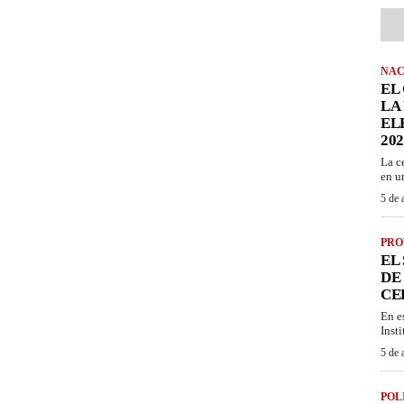
NAC
EL
LA
EL
202
La c
en u
5 de 
PRO
EL
DE
CE
En e
Inst
5 de 
POL