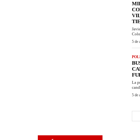
MI
CO
VI
TI
Javi
Colo
5 de 
POL
BU
CA
FU
La p
cand
5 de 