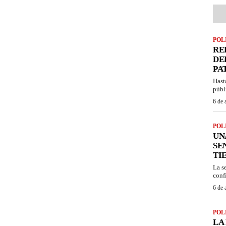
POL
RE
DE
PA
Hast
públ
6 de 
POL
UN
SE
TI
La s
confi
6 de 
POL
LA