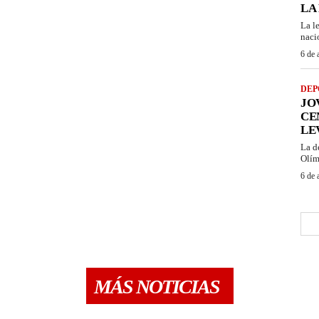
LA
La l
naci
6 de 
DEP
JO
CE
LE
La d
Olím
6 de 
MÁS NOTICIAS