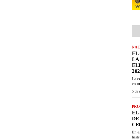
NAC
EL
LA
EL
202
La c
en u
5 de 
PRO
EL
DE
CE
En e
Inst