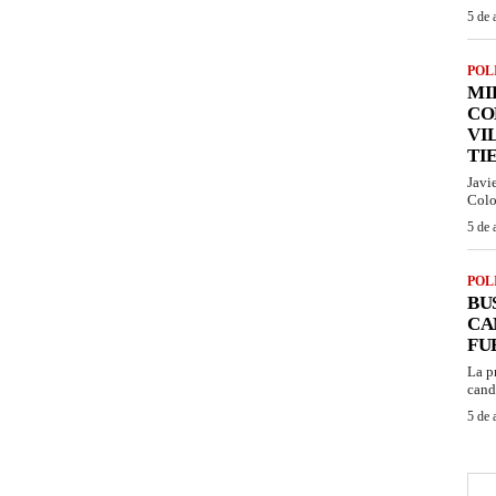
5 de 
POL
MI
CO
VI
TI
Javi
Colo
5 de 
POL
BU
CA
FU
La p
cand
5 de 