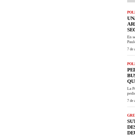
POL
UN
AR
SE
En s
Paul
7 de 
POL
PE
BU
QU
La P
pedi
7 de 
GRE
SU
DE
DE