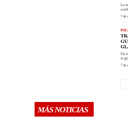
La s
conf
7 de 
POL
TR
GU
GL
Un o
el gl
7 de 
MÁS NOTICIAS