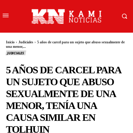
Inicio
Judiciales
5 años de carcel para un sujeto que abuso sexualmente de
una menor,...
JUDICIALES
5 AÑOS DE CARCEL PARA
UN SUJETO QUE ABUSO
SEXUALMENTE DE UNA
MENOR, TENÍA UNA
CAUSA SIMILAR EN
TOLHUIN