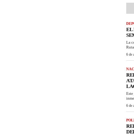
DEP
EL
SE
La c
Ruta
6 de 
NAC
RE
AT
LA
Este
inme
6 de 
POL
RE
DE