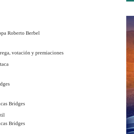
Copa Roberto Berbel
trega, votación y premiaciones
taca
idges
ucas Bridges
til
ucas Bridges