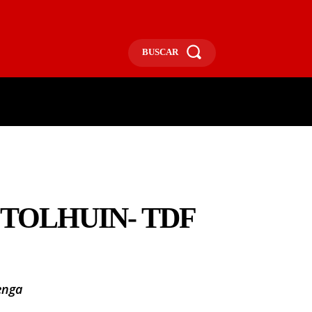
BUSCAR
ECONOMÍA
MÁS
MORE
 TOLHUIN- TDF
enga