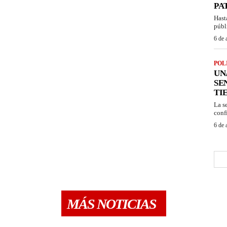
PA
Hast
públ
6 de 
POL
UN
SE
TI
La s
confi
6 de 
MÁS NOTICIAS